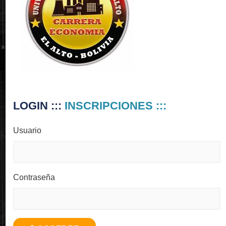
02.
Disponibilidad de
LOGIN :::
INSCRIPCIONES :::
informacion en
cualquier lugar y
tiempo 24/7.
Usuario
Contraseña
03.
Reporte en linea y en
tiempo real.