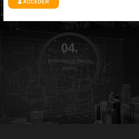
ACCEDER
04.
Reduccion de filas de
espera.